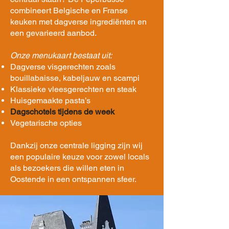
combineert Belgische en Franse
keuken met dagverse ingrediënten en
een gevarieerd aanbod.
Onze menukaart bestaat uit:
Dagverse visgerechten zoals
bouillabaisse, kabeljauw en scampi
Klassieke vleesgerechten en steak
Huisgemaakte pasta’s
Dagschotels tijdens de week
Vegetarische opties
Dankzij onze centrale ligging zijn wij
een populaire keuze voor zowel locals
als bezoekers die willen eten in
Oostende in een ontspannen sfeer.