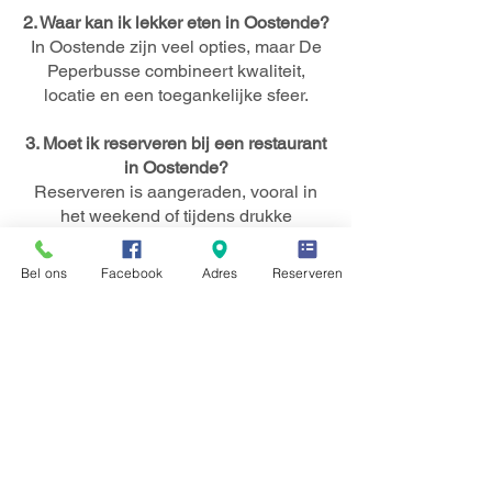
2. Waar kan ik lekker eten in Oostende?
In Oostende zijn veel opties, maar De
Peperbusse combineert kwaliteit,
locatie en een toegankelijke sfeer.
3. Moet ik reserveren bij een restaurant
in Oostende?
Reserveren is aangeraden, vooral in
het weekend of tijdens drukke
periodes.
Bel ons
Facebook
Adres
Reserveren
4. Welke gerechten kan ik verwachten
in een restaurant in Oostende?
Bij De Peperbusse vindt u
visgerechten, vleesgerechten, pasta’s
en dagschotels.
5. Is De Peperbusse geschikt voor
groepen?
Ja, het restaurant is geschikt voor