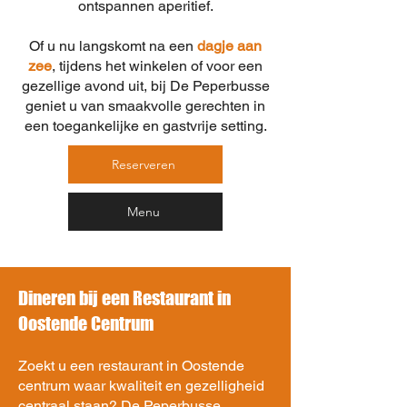
ontspannen aperitief.
Of u nu langskomt na een
dagje aan
zee
, tijdens het winkelen of voor een
gezellige avond uit, bij De Peperbusse
geniet u van smaakvolle gerechten in
een toegankelijke en gastvrije setting.
Reserveren
Menu
Dineren bij een Restaurant in
Oostende Centrum
Zoekt u een restaurant in Oostende
centrum waar kwaliteit en gezelligheid
centraal staan? De Peperbusse